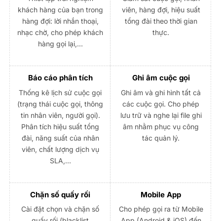
khách hàng của bạn trong
viên, hàng đợi, hiệu suất
hàng đợi: lời nhắn thoại,
tổng đài theo thời gian
nhạc chờ, cho phép khách
thực.
hàng gọi lại,…
Báo cáo phân tích
Ghi âm cuộc gọi
Thống kê lịch sử cuộc gọi
Ghi âm và ghi hình tất cả
(trạng thái cuộc gọi, thông
các cuộc gọi. Cho phép
tin nhân viên, người gọi).
lưu trữ và nghe lại file ghi
Phân tích hiệu suất tổng
âm nhằm phục vụ công
đài, năng suất của nhân
tác quản lý.
viên, chất lượng dịch vụ
SLA,…
Chặn số quấy rối
Mobile App
Cài đặt chọn và chặn số
Cho phép gọi ra từ Mobile
quấy rối (blacklist
App (Android & iOS) đến