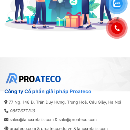
Công ty Cổ phần giải pháp Proateco
77 Ng. 148 Đ. Trần Duy Hưng, Trung Hoà, Cầu Giấy, Hà Nội
0857.677.316
sales@lancsretails.com
& sale@proateco.com
proateco.com
&
proateco.edu.vn
&
lancsretails.com