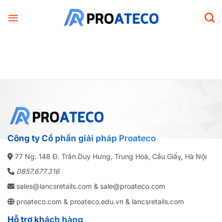
Bỏ
qua
nội
dung
Công ty Cổ phần giải pháp Proateco
77 Ng. 148 Đ. Trần Duy Hưng, Trung Hoà, Cầu Giấy, Hà Nội
0857.677.316
sales@lancsretails.com
& sale@proateco.com
proateco.com
&
proateco.edu.vn
&
lancsretails.com
Hỗ trợ khách hàng