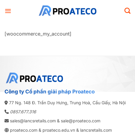
Bỏ
qua
nội
dung
[woocommerce_my_account]
Công ty Cổ phần giải pháp Proateco
77 Ng. 148 Đ. Trần Duy Hưng, Trung Hoà, Cầu Giấy, Hà Nội
0857.677.316
sales@lancsretails.com
& sale@proateco.com
proateco.com
&
proateco.edu.vn
&
lancsretails.com