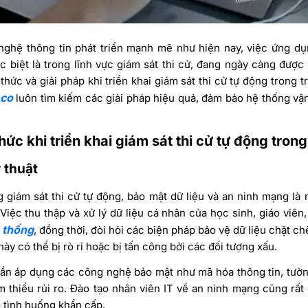
nghệ thông tin phát triển mạnh mẽ như hiện nay, việc ứng dụ
c biệt là trong lĩnh vực giám sát thi cử, đang ngày càng được 
thức và giải pháp khi triển khai giám sát thi cử tự động trong t
eco
luôn tìm kiếm các giải pháp hiệu quả, đảm bảo hệ thống vậ
hức khi triển khai giám sát thi cử tự động tron
 thuật
ng giám sát thi cử tự động, bảo mật dữ liệu và an ninh mạng là
Việc thu thập và xử lý dữ liệu cá nhân của học sinh, giáo viên
ệ thống
, đồng thời, đòi hỏi các biện pháp bảo vệ dữ liệu chặt 
này có thể bị rò rỉ hoặc bị tấn công bởi các đối tượng xấu.
cần áp dụng các công nghệ bảo mật như mã hóa thông tin, tườn
 thiểu rủi ro. Đào tạo nhân viên IT về an ninh mạng cũng rất 
ó tình huống khẩn cấp.