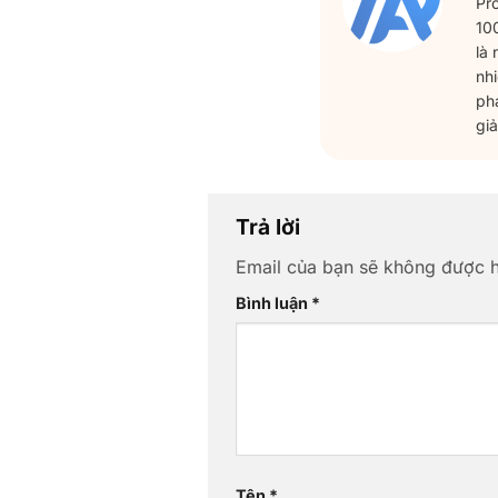
Pr
100
là
nh
ph
giả
Trả lời
Email của bạn sẽ không được hi
Bình luận
*
Tên
*