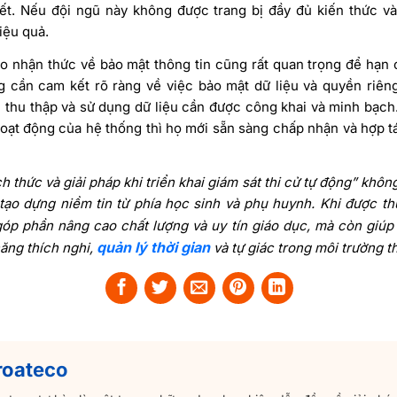
hiết. Nếu đội ngũ này không được trang bị đầy đủ kiến thức v
iệu quả.
ao nhận thức về bảo mật thông tin cũng rất quan trọng để hạn
g cần cam kết rõ ràng về việc bảo mật dữ liệu và quyền riên
c thu thập và sử dụng dữ liệu cần được công khai và minh bạch
oạt động của hệ thống thì họ mới sẵn sàng chấp nhận và hợp tác
h thức và giải pháp khi triển khai giám sát thi cử tự động” khôn
ạo dựng niềm tin từ phía học sinh và phụ huynh. Khi được t
óp phần nâng cao chất lượng và uy tín giáo dục, mà còn giú
quản lý thời gian
năng thích nghi,
và tự giác trong môi trường th
roateco