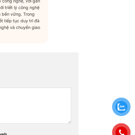
p công nghệ, với gần
ới triết lý công nghệ
à bền vững. Trong
tiếp tục duy trì đà
 nghệ và chuyển giao
web