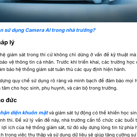
ên sử dụng Camera AI trong nhà trường?
áp lý
ệ giám sát trong thi cử không chỉ dừng ở vấn đề kỹ thuật mà
bảo vệ thông tin cá nhân. Trước khi triển khai, các trường học
đảm bảo hệ thống giám sát tuân thủ các quy định hiện hành.
 dựng quy chế sử dụng rõ ràng và minh bạch để đảm bảo mọi h
n tâm cho học sinh, phụ huynh, và cán bộ trong trường.
ạo đức
hận diện khuôn mặt
và giám sát tự động có thể khiến học si
ình thi. Để xử lý vấn đề này, nhà trường cần tổ chức các buổi
, lợi ích của hệ thống giám sát, từ đó xây dựng lòng tin từ phía
 trong việc thu thập và sử dụng dữ liệu sẽ giúp tăng cường sự 