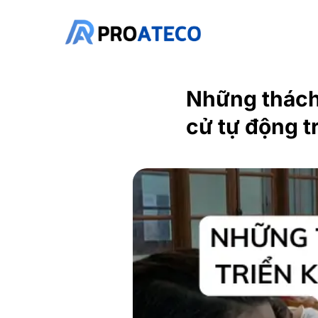
Bỏ
qua
nội
dung
Những thách 
cử tự động t