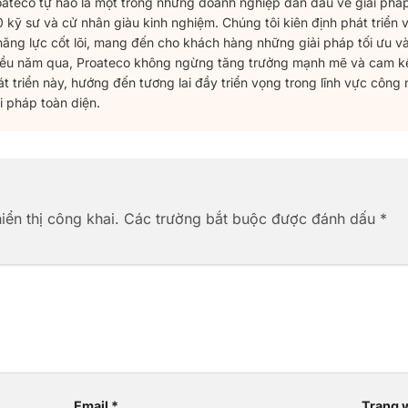
oateco tự hào là một trong những doanh nghiệp dẫn đầu về giải phá
 kỹ sư và cử nhân giàu kinh nghiệm. Chúng tôi kiên định phát triển v
 năng lực cốt lõi, mang đến cho khách hàng những giải pháp tối ưu v
iều năm qua, Proateco không ngừng tăng trưởng mạnh mẽ và cam kết 
át triển này, hướng đến tương lai đầy triển vọng trong lĩnh vực công
i pháp toàn diện.
ển thị công khai.
Các trường bắt buộc được đánh dấu
*
Email
*
Trang 