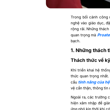
Trong bối cảnh công 
nghệ vào giáo dục, đặ
rộng rãi. Những thách 
Proat
quan trọng mà
bạch.
1. Những thách t
Thách thức về kỹ
Khi triển khai hệ thố
thức quan trọng nhất. 
tính năng của h
cầu
vệ cẩn thận, thông tin 
Ngoài ra, các trường 
hiện xâm nhập để giảm
ứng phó kịp thời khi c